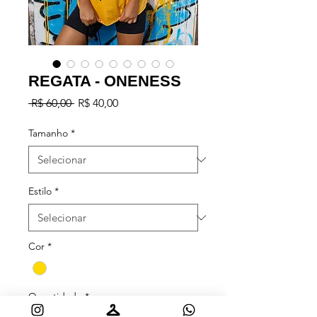
REGATA - ONENESS
Preço
Preço
 R$ 60,00 
R$ 40,00
normal
promocional
Tamanho
*
Estilo
*
Cor
*
Quantidade
*